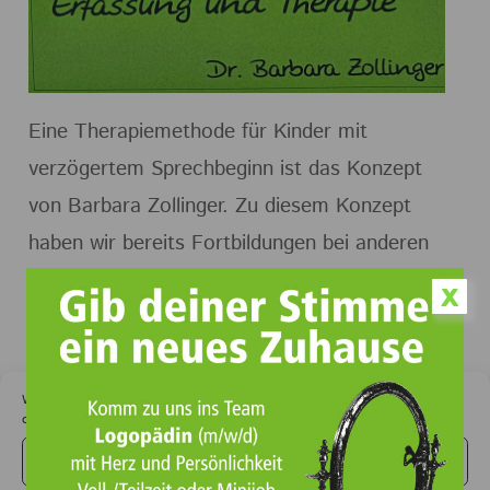
Eine Therapiemethode für Kinder mit
verzögertem Sprechbeginn ist das Konzept
von Barbara Zollinger. Zu diesem Konzept
haben wir bereits Fortbildungen bei anderen
Dozenten besucht und konnten bisher
x
erfolgreich in unserer Praxis danach arbeiten.
Am 16. und 17. Juni hatten wir die
Wir verwenden Cookies, um unsere Website und unseren Service zu
optimieren.
Gelegenheit Dr. Barbara Zollinger live in Ulm
Cookies akzeptieren
zu erleben.