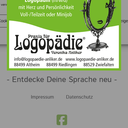
lten
 verwenden Cookies, um unsere Website und unseren Service zu optimieren.
Cookies akzeptieren
Ablehnen
Einstellungen anzeig
ett und zuvorkommend. Mein Sohn Leo ist immer sehr
Datenschutz
Impressum
er sehr viel gelernt. Am liebsten würde er weitermac
- Entdecke Deine Sprache neu -
Impressum
Datenschutz