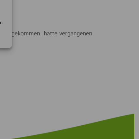
en
 gern gekommen, hatte vergangenen
hen.