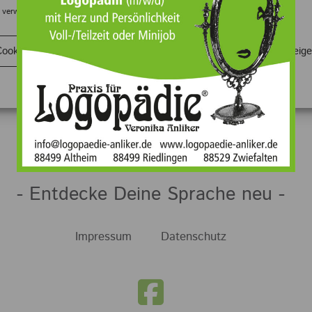
petent
 verwenden Cookies, um unsere Website und unseren Service zu optimieren.
Cookies akzeptieren
Ablehnen
Einstellungen anzeig
er freundlich und kompetent empfangen und begleitet
Datenschutz
Impressum
- Entdecke Deine Sprache neu -
Impressum
Datenschutz